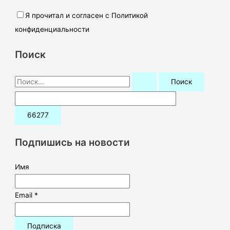
Я прочитал и согласен с Политикой
конфиденциальности
Поиск
П
о
и
с
к
Подпишись на новости
:
Имя
Email *