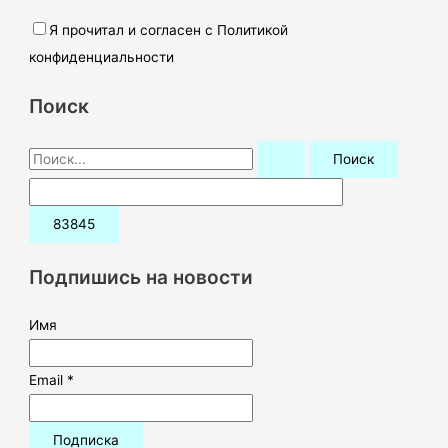
Я прочитал и согласен с Политикой
конфиденциальности
Поиск
П
о
и
с
к
Подпишись на новости
:
Имя
Email *