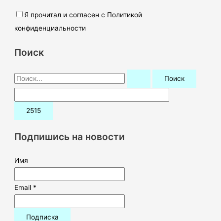
Я прочитал и согласен с Политикой
конфиденциальности
Поиск
П
о
и
с
к
Подпишись на новости
:
Имя
Email *