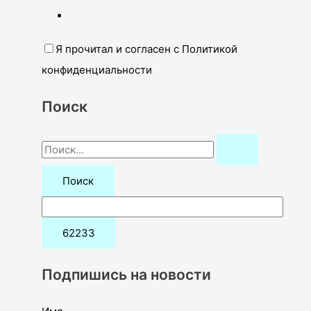
Я прочитал и согласен с Политикой
конфиденциальности
Поиск
П
о
и
с
к
:
Подпишись на новости