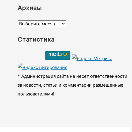
Архивы
А
р
Статистика
х
и
в
ы
* Администрация сайта не несет ответственности
за новости, статьи и комментарии размещенные
пользователями!