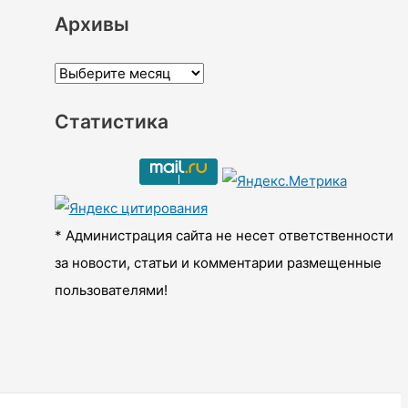
Архивы
А
р
Статистика
х
и
в
ы
* Администрация сайта не несет ответственности
за новости, статьи и комментарии размещенные
пользователями!