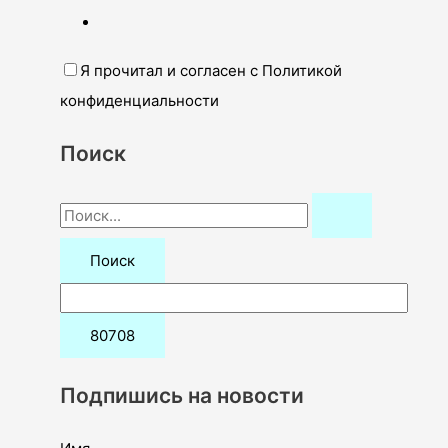
Я прочитал и согласен с Политикой
конфиденциальности
Поиск
П
о
и
с
к
:
Подпишись на новости