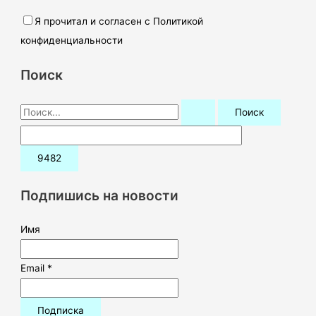
Я прочитал и согласен с Политикой
конфиденциальности
Поиск
П
о
и
с
к
Подпишись на новости
:
Имя
Email *