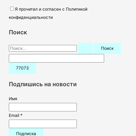
Я прочитал и согласен с Политикой
конфиденциальности
Поиск
П
о
и
с
к
Подпишись на новости
:
Имя
Email *