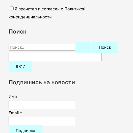
Я прочитал и согласен с Политикой
конфиденциальности
Поиск
П
о
и
с
к
Подпишись на новости
:
Имя
Email *