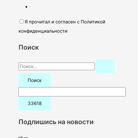
Я прочитал и согласен с Политикой
конфиденциальности
Поиск
П
о
и
с
к
:
Подпишись на новости