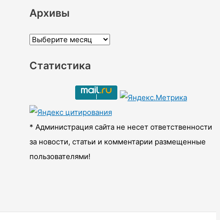
Архивы
А
р
Статистика
х
и
в
ы
* Администрация сайта не несет ответственности
за новости, статьи и комментарии размещенные
пользователями!