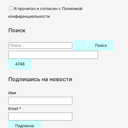
Я прочитал и согласен с Политикой
конфиденциальности
Поиск
П
о
и
с
к
Подпишись на новости
:
Имя
Email *