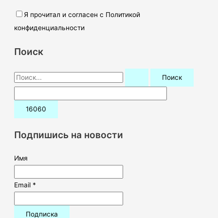
Я прочитал и согласен с Политикой
конфиденциальности
Поиск
П
о
и
с
к
Подпишись на новости
:
Имя
Email *