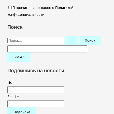
Я прочитал и согласен с Политикой
конфиденциальности
Поиск
П
о
и
с
к
Подпишись на новости
:
Имя
Email *