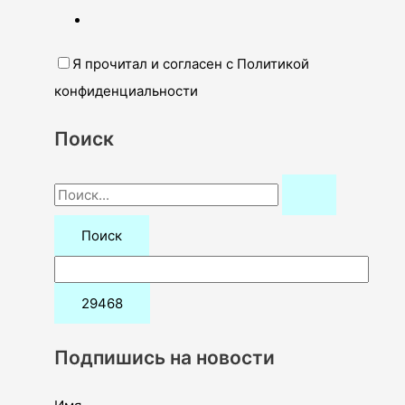
Я прочитал и согласен с Политикой
конфиденциальности
Поиск
П
о
и
с
к
:
Подпишись на новости