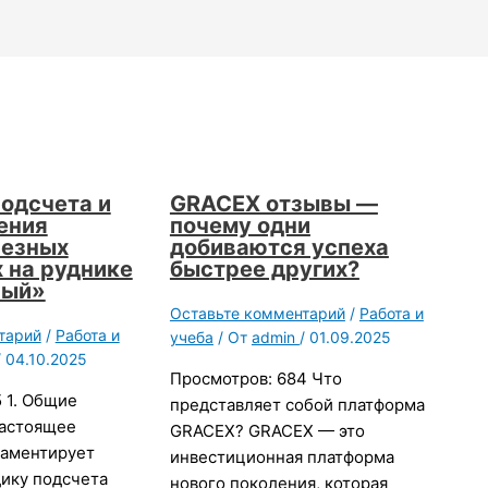
подсчета и
GRACEX отзывы —
ения
почему одни
лезных
добиваются успеха
 на руднике
быстрее других?
ный»
Оставьте комментарий
/
Работа и
тарий
/
Работа и
учеба
/ От
admin
/
01.09.2025
/
04.10.2025
Просмотров: 684 Что
 1. Общие
представляет собой платформа
Настоящее
GRACEX? GRACEX — это
аментирует
инвестиционная платформа
дику подсчета
нового поколения, которая