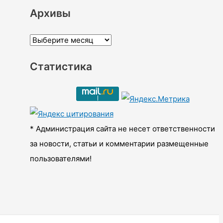
Архивы
А
р
Статистика
х
и
в
ы
* Администрация сайта не несет ответственности
за новости, статьи и комментарии размещенные
пользователями!