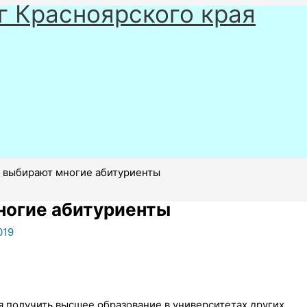
г Красноярского края
 выбирают многие абитуриенты
ногие абитуриенты
019
 получить высшее образование в университетах других