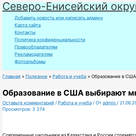
Северо-Енисейский окру
Перейти
к
Добавить новость или написать админу
содержимому
Карта сайта
Контакты
Политика конфиденциальности
Правообладателям
Рекламодателям
Фотоальбомы
Главная
Полезное
Работа и учеба
Образование в США
Образование в США выбирают м
Оставьте комментарий
/
Работа и учеба
/ От
admin
/
21.06.2
Просмотров:
3 374
Современные школьники из Казахстана и России стремятся