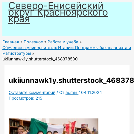
Северо-Енисейский
Перейти
округ Красноярского
к
края
содержимому
Главная
Полезное
Работа и учеба
Обучение в университетах Италии: Программы бакалавриата и
магистратуры
ukiiunnawk1y.shutterstock_468378500
ukiiunnawk1y.shutterstock_46837
Оставьте комментарий
/ От
admin
/
04.11.2024
Просмотров:
215