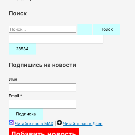
Поиск
П
о
и
с
к
Подпишись на новости
:
Имя
Email *
Читайте нас в MAX
|
Читайте нас в Дзен