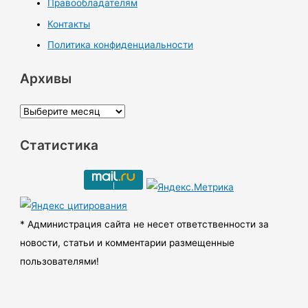
Правообладателям
Контакты
Политика конфиденциальности
Архивы
А
р
Статистика
х
и
в
ы
* Администрация сайта не несет ответственности за
новости, статьи и комментарии размещенные
пользователями!