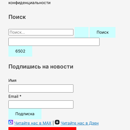
конфиденциальности
Поиск
П
о
и
с
к
Подпишись на новости
:
Имя
Email *
Читайте нас в MAX
|
Читайте нас в Дзен