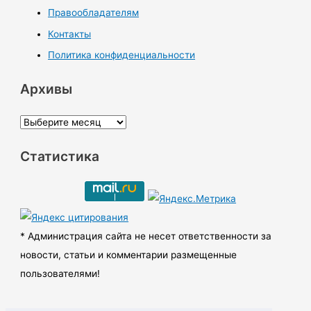
Правообладателям
Контакты
Политика конфиденциальности
Архивы
А
р
Статистика
х
и
в
ы
* Администрация сайта не несет ответственности за
новости, статьи и комментарии размещенные
пользователями!