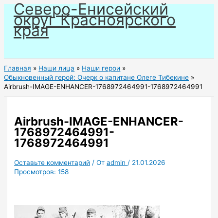
Северо-Енисейский
Перейти
округ Красноярского
к
края
содержимому
Главная
Наши лица
Наши герои
Обыкновенный герой: Очерк о капитане Олеге Тибекине
Airbrush-IMAGE-ENHANCER-1768972464991-1768972464991
Airbrush-IMAGE-ENHANCER-
1768972464991-
1768972464991
Оставьте комментарий
/ От
admin
/
21.01.2026
Просмотров:
158