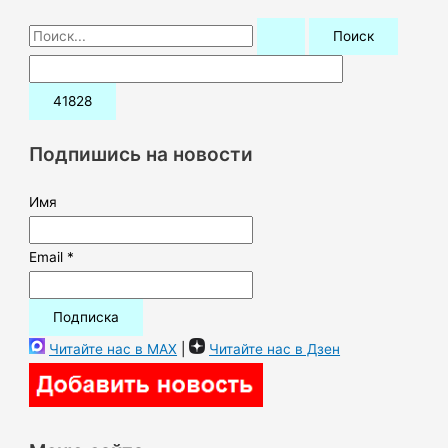
П
о
и
с
к
Подпишись на новости
:
Имя
Email *
Читайте нас в MAX
|
Читайте нас в Дзен