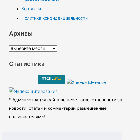
Контакты
Политика конфиденциальности
Архивы
А
р
Статистика
х
и
в
ы
* Администрация сайта не несет ответственности за
новости, статьи и комментарии размещенные
пользователями!