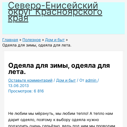
Северо-Енисейский
Перейти
округ Красноярского
к
края
содержимому
Главная
Полезное
Дом и быт
Одеяла для зимы, одеяла для лета.
Одеяла для зимы, одеяла для
лета.
Оставьте комментарий
/
Дом и быт
/ От
admin
/
13.06.2013
Просмотров:
6 816
Не любим мы мёрзнуть, мы любим тепло! А тепло нам
дарит одеяло, поэтому к выбору одеяла нужно
подходить очень серьёзно, ведь под ним мы проводим