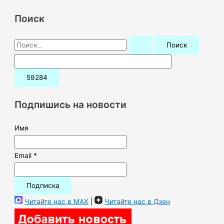
Поиск
П
о
и
с
к
Подпишись на новости
:
Имя
Email *
Читайте нас в MAX
|
Читайте нас в Дзен