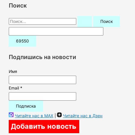
Поиск
П
о
и
с
к
Подпишись на новости
:
Имя
Email *
Читайте нас в MAX
|
Читайте нас в Дзен