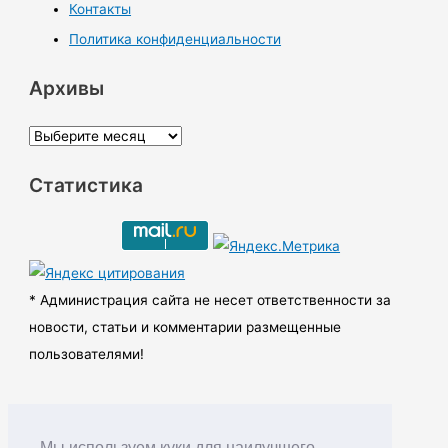
Контакты
Политика конфиденциальности
Архивы
А
р
Статистика
х
и
в
ы
* Администрация сайта не несет ответственности за
новости, статьи и комментарии размещенные
пользователями!
Мы используем куки для наилучшего