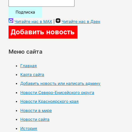
Читайте нас в MAX
|
Читайте нас в Дзен
Меню сайта
Главная
Карта сайта
Добавить новость или написать админу
Новости Северо-Енисейского округа
Новости Красноярского края
Новости в мире
Новости сайта
История