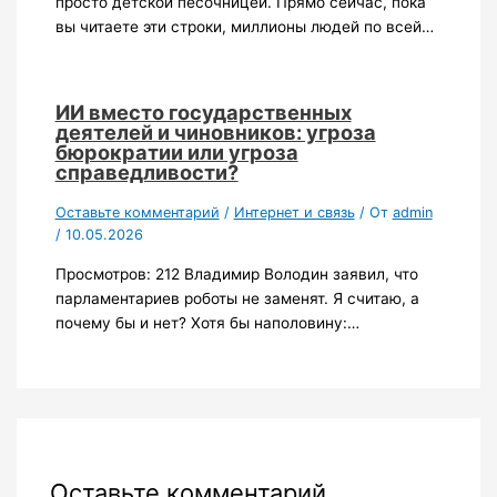
просто детской песочницей. Прямо сейчас, пока
вы читаете эти строки, миллионы людей по всей…
ИИ вместо государственных
деятелей и чиновников: угроза
бюрократии или угроза
справедливости?
Оставьте комментарий
/
Интернет и связь
/ От
admin
/
10.05.2026
Просмотров: 212 Владимир Володин заявил, что
парламентариев роботы не заменят. Я считаю, а
почему бы и нет? Хотя бы наполовину:…
Оставьте комментарий