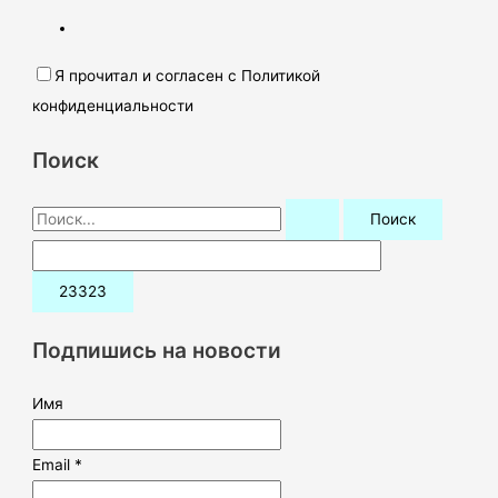
Я прочитал и согласен с Политикой
конфиденциальности
Поиск
П
о
и
с
к
Подпишись на новости
:
Имя
Email *