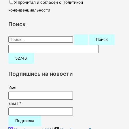
Я прочитал и согласен с Политикой
конфиденциальности
Поиск
П
о
и
с
к
Подпишись на новости
:
Имя
Email *