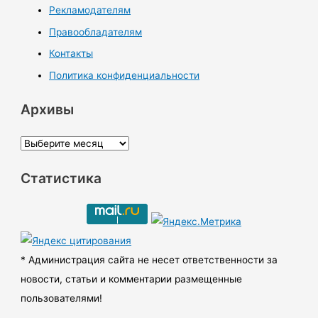
Рекламодателям
Правообладателям
Контакты
Политика конфиденциальности
Архивы
А
р
Статистика
х
и
в
ы
* Администрация сайта не несет ответственности за
новости, статьи и комментарии размещенные
пользователями!