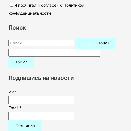
Я прочитал и согласен с Политикой
конфиденциальности
Поиск
П
о
и
с
к
Подпишись на новости
:
Имя
Email *