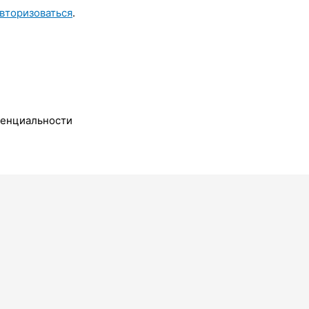
вторизоваться
.
денциальности