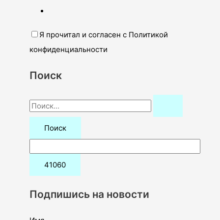
Я прочитал и согласен с Политикой
конфиденциальности
Поиск
П
о
и
с
к
:
Подпишись на новости