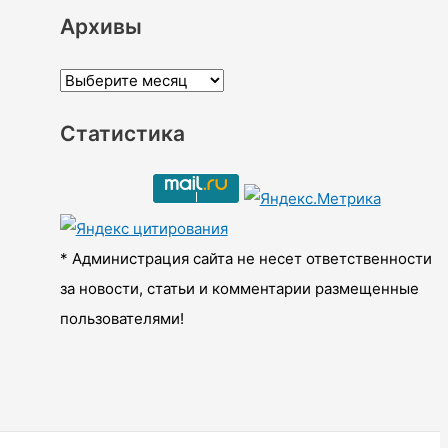
Архивы
А
р
Статистика
х
и
в
ы
* Администрация сайта не несет ответственности
за новости, статьи и комментарии размещенные
пользователями!