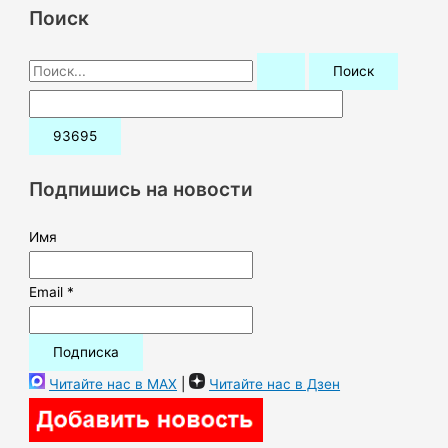
Поиск
П
о
и
с
к
Подпишись на новости
:
Имя
Email *
Читайте нас в MAX
|
Читайте нас в Дзен