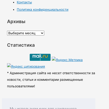
Контакты
Политика конфиденциальности
Архивы
А
р
Статистика
х
и
в
ы
* Администрация сайта не несет ответственности за
новости, статьи и комментарии размещенные
пользователями!
Мы используем куки для наилучшего