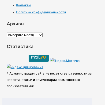
Контакты
Политика конфиденциальности
Архивы
А
р
Статистика
х
и
в
ы
* Администрация сайта не несет ответственности за
новости, статьи и комментарии размещенные
пользователями!