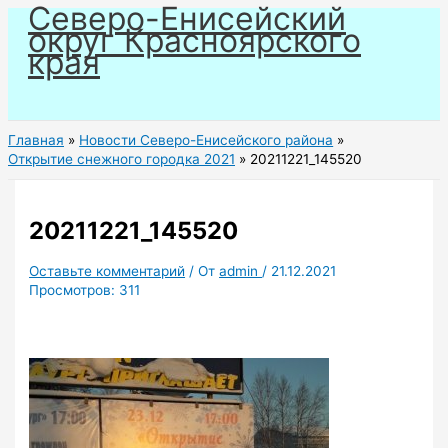
Северо-Енисейский
Перейти
округ Красноярского
к
края
содержимому
Главная
Новости Северо-Енисейского района
Открытие снежного городка 2021
20211221_145520
20211221_145520
Оставьте комментарий
/ От
admin
/
21.12.2021
Просмотров:
311