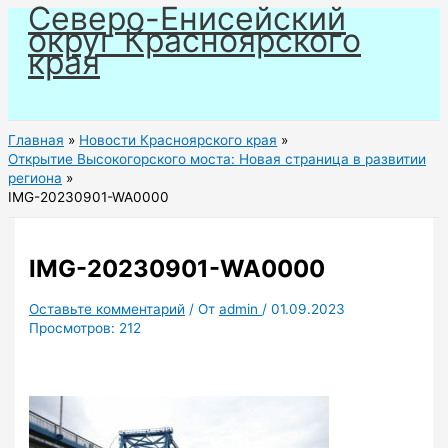
Северо-Енисейский
Перейти
округ Красноярского
к
края
содержимому
Главная
Новости Красноярского края
Открытие Высокогорского моста: Новая страница в развитии
региона
IMG-20230901-WA0000
IMG-20230901-WA0000
Оставьте комментарий
/ От
admin
/
01.09.2023
Просмотров:
212