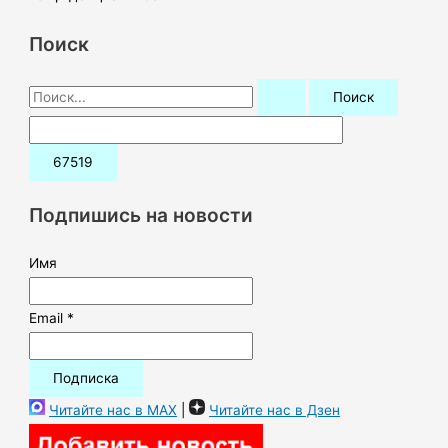
Поиск
П
о
и
с
к
Подпишись на новости
:
Имя
Email *
Читайте нас в MAX
|
Читайте нас в Дзен