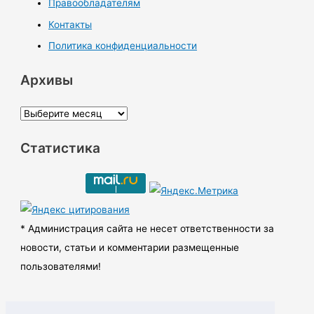
Правообладателям
Контакты
Политика конфиденциальности
Архивы
А
р
Статистика
х
и
в
ы
* Администрация сайта не несет ответственности за
новости, статьи и комментарии размещенные
пользователями!