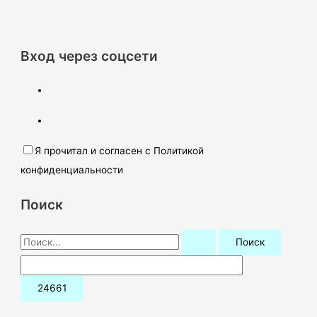
Вход через соцсети
Я прочитал и согласен с Политикой
конфиденциальности
Поиск
П
о
и
с
к