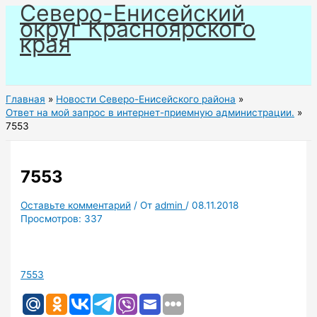
Северо-Енисейский
Перейти
округ Красноярского
к
края
содержимому
Главная
Новости Северо-Енисейского района
Ответ на мой запрос в интернет-приемную администрации.
7553
7553
Оставьте комментарий
/ От
admin
/
08.11.2018
Просмотров:
337
7553