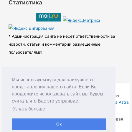
Статистика
х
и
в
ы
* Администрация сайта не несет ответственности за
новости, статьи и комментарии размещенные
пользователями!
Мы используем куки для наилучшего
представления нашего сайта. Если Вы
продолжите использовать сайт, мы будем
Copyright © RUDNIK.MOBI 28.06.2008 - 2026 | Северо-
считать что Вас это устраивает.
Енисейский округ Красноярского края | Powered by
Тема Astra
WordPress
Узнать больше
Копирование материалов разрешается только соблюдая
Ок
Правила