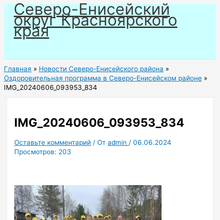
Северо-Енисейский
Перейти
округ Красноярского
к
края
содержимому
Главная
Новости Северо-Енисейского района
Оздоровительная программа в Северо-Енисейском районе
IMG_20240606_093953_834
IMG_20240606_093953_834
Оставьте комментарий
/ От
admin
/
06.06.2024
Просмотров:
203