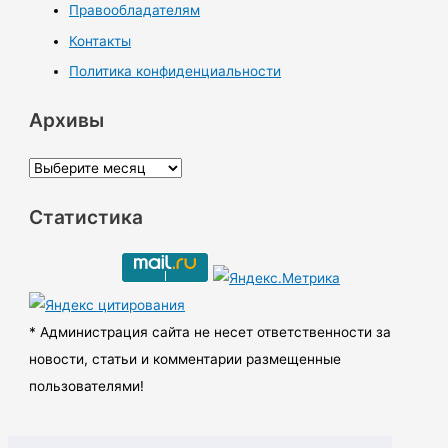
Правообладателям
Контакты
Политика конфиденциальности
Архивы
А
р
Статистика
х
и
в
ы
* Администрация сайта не несет ответственности за
новости, статьи и комментарии размещенные
пользователями!