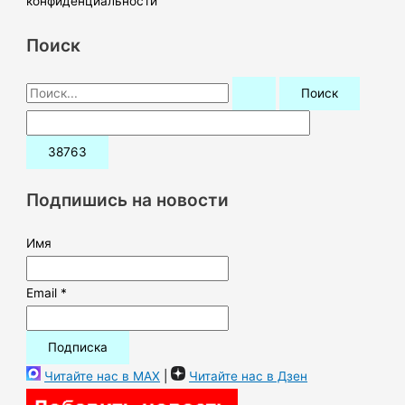
конфиденциальности
Поиск
П
о
и
с
к
Подпишись на новости
:
Имя
Email *
Читайте нас в MAX
|
Читайте нас в Дзен