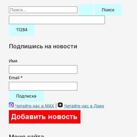
П
о
и
с
к
Подпишись на новости
:
Имя
Email *
Читайте нас в MAX
|
Читайте нас в Дзен
Меню сайта