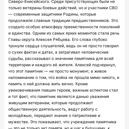
Северо-Енисейского. Среди присутствующих были не
только ветераны боевых действий, но и участники СВО
— современные защитники Родины, которые
продолжили славные традиции предшественников. Это
создало особую атмосферу преемственности поколений
и единства. Одним из самых ярких моментов стала речь
Главы округа Алексея Рябцева. Его слова глубоко
тронули сердца слушателей, ведь он не просто говорил
о сухих фактах и датах, а затрагивал человеческие
судьбы, рассказывал о значении памятника для всей
территории и каждого её жителя. Алексей подчеркнул,
что этот памятник — не просто монумент, а живое
напоминание о том, что война не прошла мимо никого, и
память о ней должна жить вечно. Кроме
увековечивания павших героев, важным аспектом стал
и тот факт, что памятник является данью уважения
живущим ветеранам, которые продолжают
общественную деятельность, ведут работу с
молодёжью, передают знания о патриотизме и
мужестве. Это показывает, что учреждение памятника
— это не только акт памяти, но и шаг к будущему, к