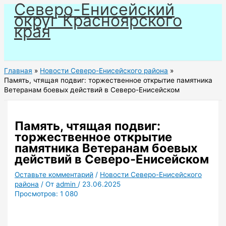
Северо-Енисейский
Перейти
округ Красноярского
к
края
содержимому
Главная
Новости Северо-Енисейского района
Память, чтящая подвиг: торжественное открытие памятника
Ветеранам боевых действий в Северо-Енисейском
Память, чтящая подвиг:
торжественное открытие
памятника Ветеранам боевых
действий в Северо-Енисейском
Оставьте комментарий
/
Новости Северо-Енисейского
района
/ От
admin
/
23.06.2025
Просмотров:
1 080