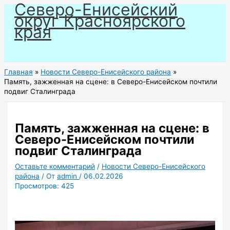
Северо-Енисейский
Перейти
округ Красноярского
к
края
содержимому
Главная
Новости Северо-Енисейского района
Память, зажженная на сцене: в Северо-Енисейском почтили
подвиг Сталинграда
Память, зажженная на сцене: в
Северо-Енисейском почтили
подвиг Сталинграда
Оставьте комментарий
/
Новости Северо-Енисейского
района
/ От
admin
/
06.02.2026
Просмотров:
425