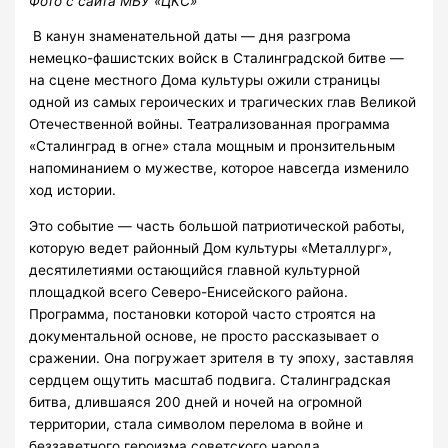
Фото с сайта МБУ «ЦКС»
В канун знаменательной даты — дня разгрома
немецко-фашистских войск в Сталинградской битве —
на сцене местного Дома культуры ожили страницы
одной из самых героических и трагических глав Великой
Отечественной войны. Театрализованная программа
«Сталинград в огне» стала мощным и пронзительным
напоминанием о мужестве, которое навсегда изменило
ход истории.
Это событие — часть большой патриотической работы,
которую ведет районный Дом культуры «Металлург»,
десятилетиями остающийся главной культурной
площадкой всего Северо-Енисейского района.
Программа, постановки которой часто строятся на
документальной основе, не просто рассказывает о
сражении. Она погружает зрителя в ту эпоху, заставляя
сердцем ощутить масштаб подвига. Сталинградская
битва, длившаяся 200 дней и ночей на огромной
территории, стала символом перелома в войне и
беззаветного героизма советского народа.