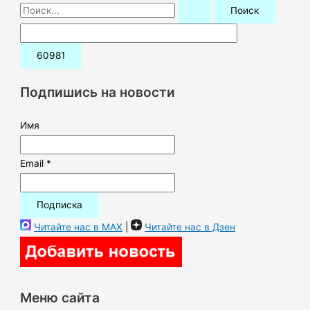
П
о
и
с
к
Подпишись на новости
:
Имя
Email *
Читайте нас в MAX
|
Читайте нас в Дзен
Меню сайта