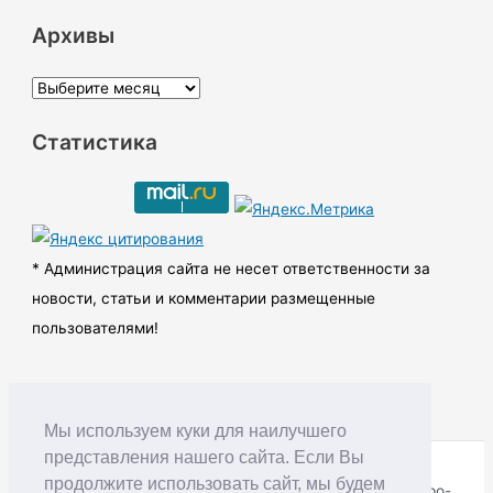
Архивы
А
р
Статистика
х
и
в
ы
* Администрация сайта не несет ответственности за
новости, статьи и комментарии размещенные
пользователями!
Мы используем куки для наилучшего
представления нашего сайта. Если Вы
продолжите использовать сайт, мы будем
Copyright © RUDNIK.MOBI 28.06.2008 - 2026 | Северо-