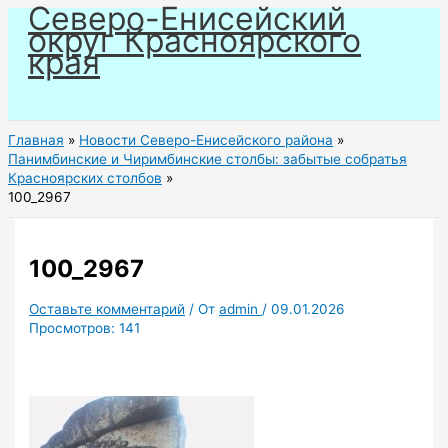
Северо-Енисейский
Перейти
округ Красноярского
к
края
содержимому
Главная
Новости Северо-Енисейского района
Панимбинские и Чиримбинские столбы: забытые собратья
Красноярских столбов
100_2967
100_2967
Оставьте комментарий
/ От
admin
/
09.01.2026
Просмотров:
141