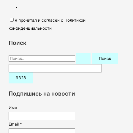
Я прочитал и согласен с Политикой
конфиденциальности
Поиск
П
о
и
с
к
Подпишись на новости
:
Имя
Email *