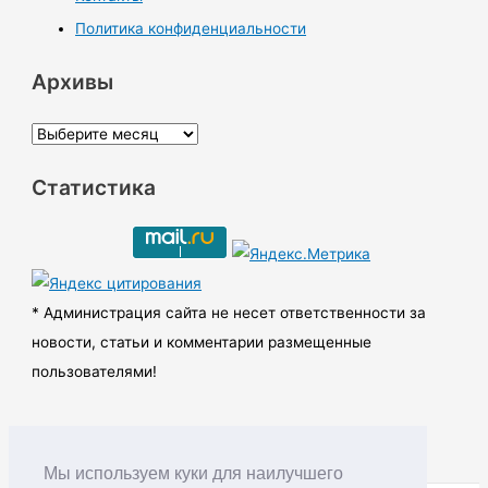
Политика конфиденциальности
Архивы
А
р
Статистика
х
и
в
ы
* Администрация сайта не несет ответственности за
новости, статьи и комментарии размещенные
пользователями!
Мы используем куки для наилучшего