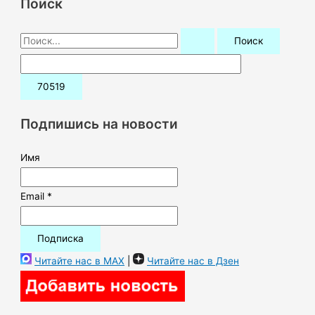
Поиск
П
о
и
с
к
Подпишись на новости
:
Имя
Email *
Читайте нас в MAX
|
Читайте нас в Дзен