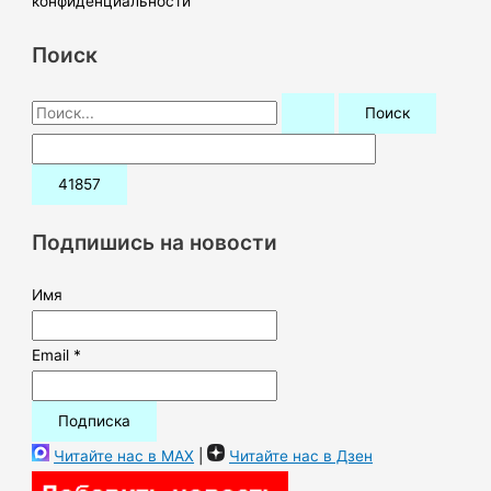
конфиденциальности
Поиск
П
о
и
с
к
Подпишись на новости
:
Имя
Email *
Читайте нас в MAX
|
Читайте нас в Дзен