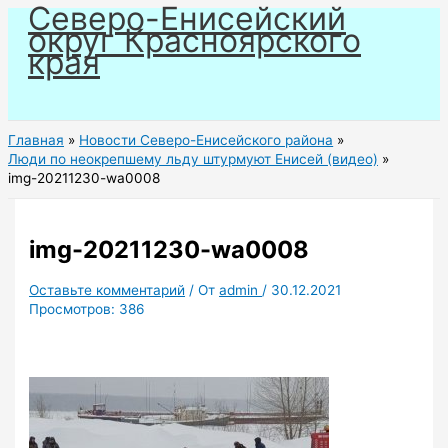
Северо-Енисейский
Перейти
округ Красноярского
к
края
содержимому
Главная
Новости Северо-Енисейского района
Люди по неокрепшему льду штурмуют Енисей (видео)
img-20211230-wa0008
img-20211230-wa0008
Оставьте комментарий
/ От
admin
/
30.12.2021
Просмотров:
386