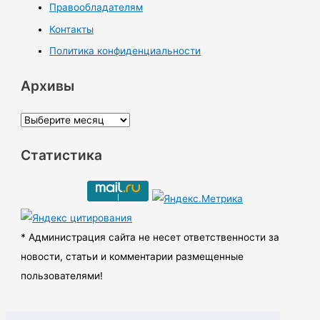
Правообладателям
Контакты
Политика конфиденциальности
Архивы
А
р
Статистика
х
и
в
ы
* Администрация сайта не несет ответственности за
новости, статьи и комментарии размещенные
пользователями!