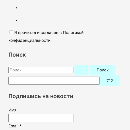
Я прочитал и согласен с Политикой
конфиденциальности
Поиск
П
о
и
с
Подпишись на новости
к
:
Имя
Email *