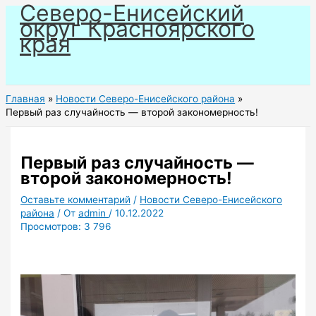
Северо-Енисейский
Перейти
округ Красноярского
к
края
содержимому
Главная
Новости Северо-Енисейского района
Первый раз случайность — второй закономерность!
Первый раз случайность —
второй закономерность!
Оставьте комментарий
/
Новости Северо-Енисейского
района
/ От
admin
/
10.12.2022
Просмотров:
3 796