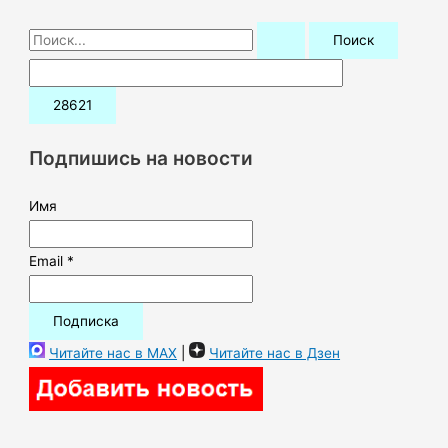
П
о
и
с
к
Подпишись на новости
:
Имя
Email *
Читайте нас в MAX
|
Читайте нас в Дзен