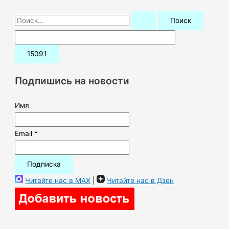
П
о
и
с
к
Подпишись на новости
:
Имя
Email *
Читайте нас в MAX
|
Читайте нас в Дзен