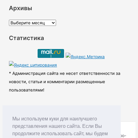
Архивы
А
р
Статистика
х
и
в
ы
* Администрация сайта не несет ответственности за
новости, статьи и комментарии размещенные
пользователями!
Мы используем куки для наилучшего
представления нашего сайта. Если Вы
продолжите использовать сайт, мы будем
Copyright © RUDNIK.MOBI 28.06.2008 - 2026 | Северо-