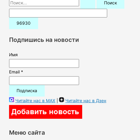
П
о
и
с
к
Подпишись на новости
:
Имя
Email *
Читайте нас в MAX
|
Читайте нас в Дзен
Меню сайта