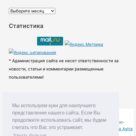
А
р
Статистика
х
и
в
ы
* Администрация сайта не несет ответственности за
новости, статьи и комментарии размещенные
пользователями!
Мы используем куки для наилучшего
представления нашего сайта. Если Вы
продолжите использовать сайт, мы будем
Copyright © RUDNIK.MOBI 28.06.2008 - 2026 | Северо-
считать что Вас это устраивает.
Енисейский округ Красноярского края | Powered by
Тема Astra
WordPress
Узнать больше