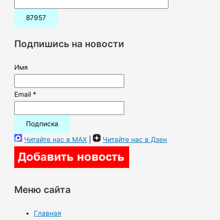
и
с
к
Подпишись на новости
:
Имя
Email *
Читайте нас в MAX
|
Читайте нас в Дзен
Меню сайта
Главная