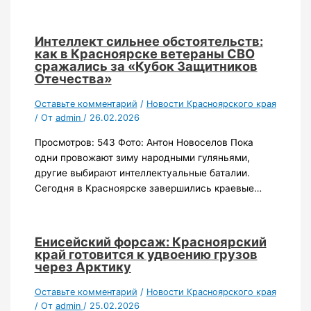
Интеллект сильнее обстоятельств:
как в Красноярске ветераны СВО
сражались за «Кубок Защитников
Отечества»
Оставьте комментарий
/
Новости Красноярского края
/ От
admin
/
26.02.2026
Просмотров: 543 Фото: Антон Новоселов Пока
одни провожают зиму народными гуляньями,
другие выбирают интеллектуальные баталии.
Сегодня в Красноярске завершились краевые…
Енисейский форсаж: Красноярский
край готовится к удвоению грузов
через Арктику
Оставьте комментарий
/
Новости Красноярского края
/ От
admin
/
25.02.2026