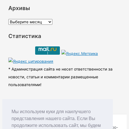
Архивы
А
р
Статистика
х
и
в
ы
* Администрация сайта не несет ответственности за
новости, статьи и комментарии размещенные
пользователями!
Мы используем куки для наилучшего
представления нашего сайта. Если Вы
продолжите использовать сайт, мы будем
Copyright © RUDNIK.MOBI 28.06.2008 - 2026 | Северо-