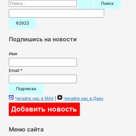
П
о
и
с
к
Подпишись на новости
:
Имя
Email *
Читайте нас в MAX
|
Читайте нас в Дзен
Меню сайта