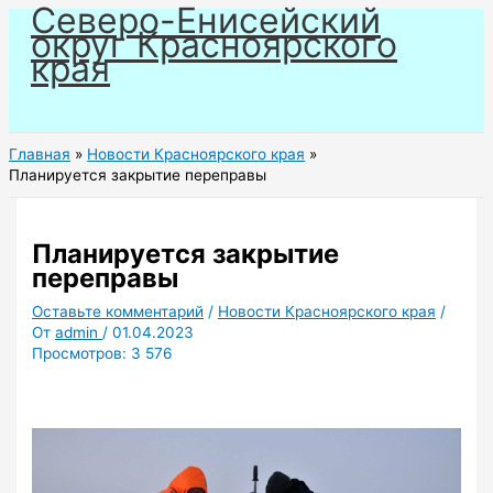
Северо-Енисейский
Перейти
округ Красноярского
к
края
содержимому
Главная
Новости Красноярского края
Планируется закрытие переправы
Планируется закрытие
переправы
Оставьте комментарий
/
Новости Красноярского края
/
От
admin
/
01.04.2023
Просмотров:
3 576