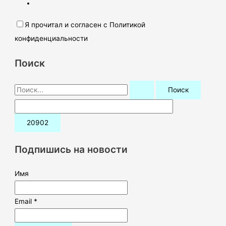
Я прочитал и согласен с Политикой
конфиденциальности
Поиск
П
о
и
с
к
Подпишись на новости
:
Имя
Email *