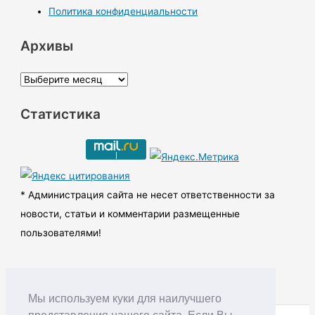
Политика конфиденциальности
Архивы
А
р
Статистика
х
и
в
ы
* Администрация сайта не несет ответственности за
новости, статьи и комментарии размещенные
пользователями!
Мы используем куки для наилучшего