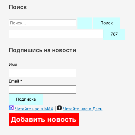
Поиск
П
о
и
с
Подпишись на новости
к
:
Имя
Email *
Читайте нас в MAX
|
Читайте нас в Дзен