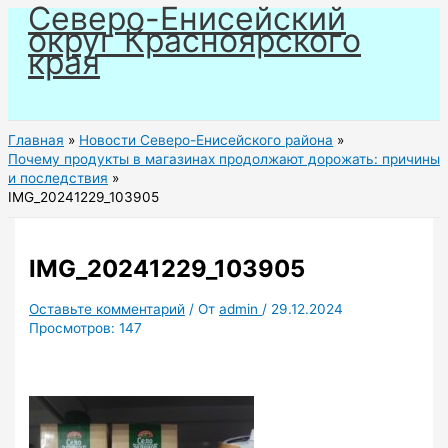
Северо-Енисейский
Перейти
округ Красноярского
к
края
содержимому
Главная
Новости Северо-Енисейского района
Почему продукты в магазинах продолжают дорожать: причины
и последствия
IMG_20241229_103905
IMG_20241229_103905
Оставьте комментарий
/ От
admin
/
29.12.2024
Просмотров:
147