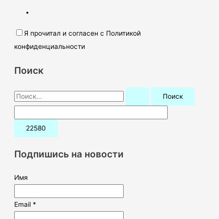
Я прочитал и согласен с Политикой
конфиденциальности
Поиск
П
о
и
с
к
Подпишись на новости
:
Имя
Email *