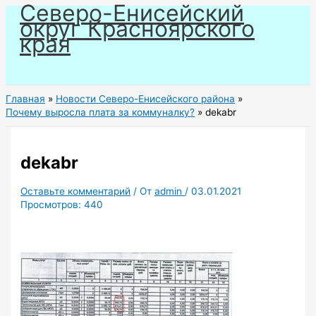
Северо-Енисейский
Перейти
округ Красноярского
к
края
содержимому
Главная
Новости Северо-Енисейского района
Почему выросла плата за коммуналку?
dekabr
dekabr
Оставьте комментарий
/ От
admin
/
03.01.2021
Просмотров:
440