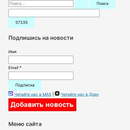
П
о
и
с
к
Подпишись на новости
:
Имя
Email *
Читайте нас в MAX
|
Читайте нас в Дзен
Меню сайта