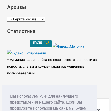
Архивы
А
р
Статистика
х
и
в
ы
* Администрация сайта не несет ответственности за
новости, статьи и комментарии размещенные
пользователями!
Мы используем куки для наилучшего
представления нашего сайта. Если Вы
продолжите использовать сайт, мы будем
Copyright © RUDNIK.MOBI 28.06.2008 - 2026 | Северо-