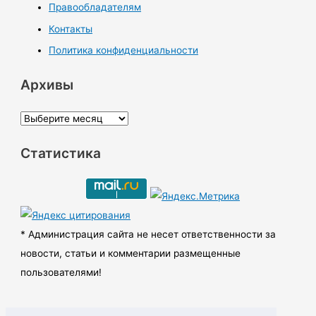
Правообладателям
Контакты
Политика конфиденциальности
Архивы
А
р
Статистика
х
и
в
ы
* Администрация сайта не несет ответственности за
новости, статьи и комментарии размещенные
пользователями!