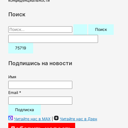
конфиденциальности
Поиск
П
о
и
с
к
Подпишись на новости
:
Имя
Email *
Читайте нас в MAX
|
Читайте нас в Дзен