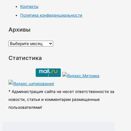
Контакты
Политика конфиденциальности
Архивы
А
р
Статистика
х
и
в
ы
* Администрация сайта не несет ответственности за
новости, статьи и комментарии размещенные
пользователями!