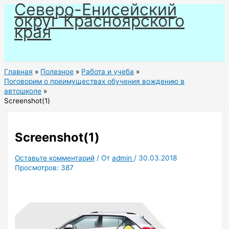
Северо-Енисейский
Перейти
округ Красноярского
к
края
содержимому
Главная
Полезное
Работа и учеба
Поговорим о преимуществах обучения вождению в
автошколе
Screenshot(1)
Screenshot(1)
Оставьте комментарий
/ От
admin
/
30.03.2018
Просмотров:
387