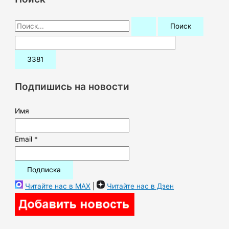
П
о
и
с
к
Подпишись на новости
:
Имя
Email *
Читайте нас в MAX
|
Читайте нас в Дзен