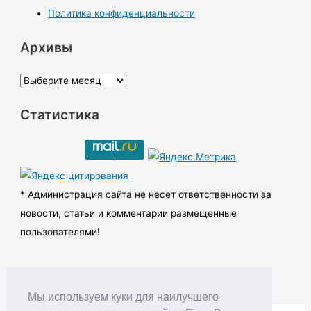
Политика конфиденциальности
Архивы
А
р
Статистика
х
и
в
ы
* Администрация сайта не несет ответственности за
новости, статьи и комментарии размещенные
пользователями!
Мы используем куки для наилучшего