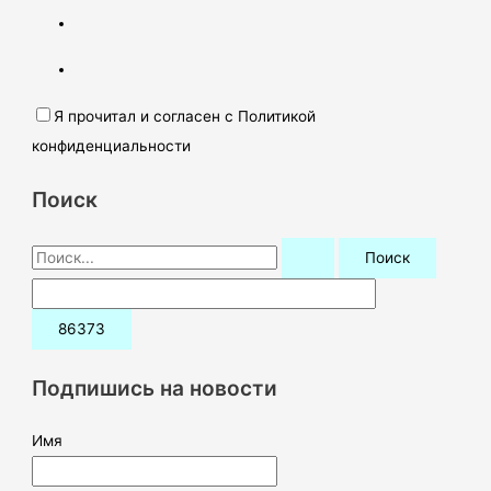
Я прочитал и согласен с Политикой
конфиденциальности
Поиск
П
о
и
с
к
Подпишись на новости
:
Имя