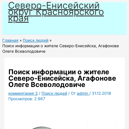
Северо-Енисейский
Перейти
округ Красноярского
к
края
содержимому
Главная
Поиск людей
Поиск информации о жителе Северо-Енисейска, Агафонове
Олеге Всеволодовиче
Поиск информации о жителе
Северо-Енисейска, Агафонове
Олеге Всеволодовиче
комментария 3
/
Поиск людей
/ От
admin
/
31.12.2018
Просмотров:
2 967