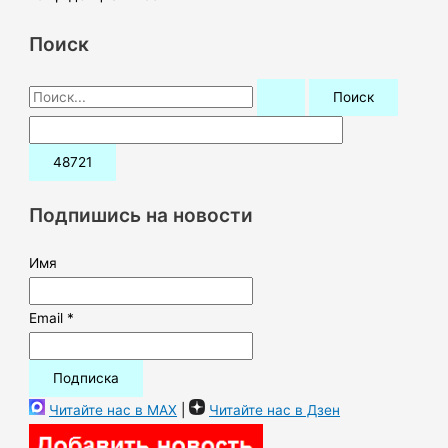
Поиск
П
о
и
с
к
Подпишись на новости
:
Имя
Email *
Читайте нас в MAX
|
Читайте нас в Дзен