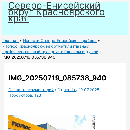
Северо-Енисейский
Перейти
округ Красноярского
к
края
содержимому
Главная
Новости Северо-Енисейского района
«Полюс Красноярск»: как отметили главный
профессиональный праздник с блеском и душой
IMG_20250719_085738_940
IMG_20250719_085738_940
Оставьте комментарий
/ От
admin
/
19.07.2025
Просмотров:
128