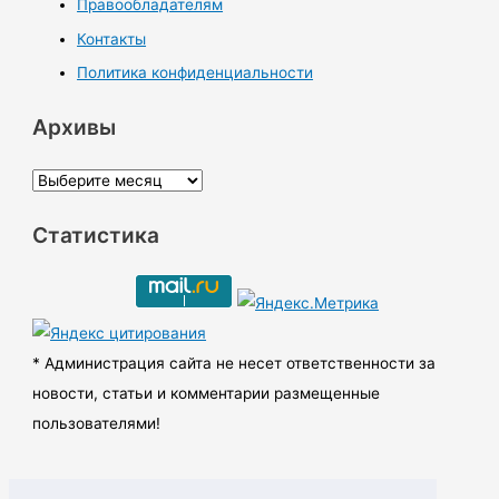
Правообладателям
Контакты
Политика конфиденциальности
Архивы
А
р
Статистика
х
и
в
ы
* Администрация сайта не несет ответственности за
новости, статьи и комментарии размещенные
пользователями!