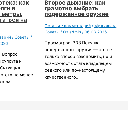
отека: как
Второе дыхание: как
лги и
грамотно выбрать
 метры,
подержанное оружие
таться на
Оставьте комментарий
/
Мужчинам
,
Советы
/ От
admin
/
06.03.2026
тарий
/
Советы
/
Просмотров: 338 Покупка
2026
подержанного оружия — это не
4 Вопрос
только способ сэкономить, но и
 супруга и
возможность стать владельцем
 Ситуация
редкого или по-настоящему
т этого не менее
качественного…
мужем…