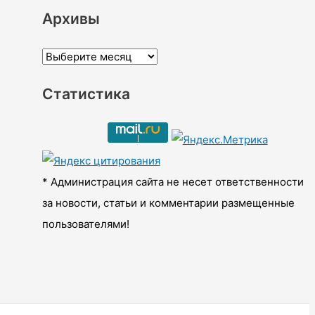
Архивы
А
р
Статистика
х
и
в
ы
* Администрация сайта не несет ответственности
за новости, статьи и комментарии размещенные
пользователями!