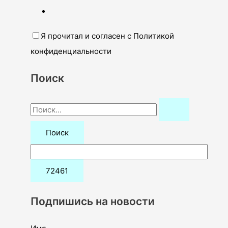
Я прочитал и согласен с Политикой
конфиденциальности
Поиск
П
о
и
с
к
:
Подпишись на новости