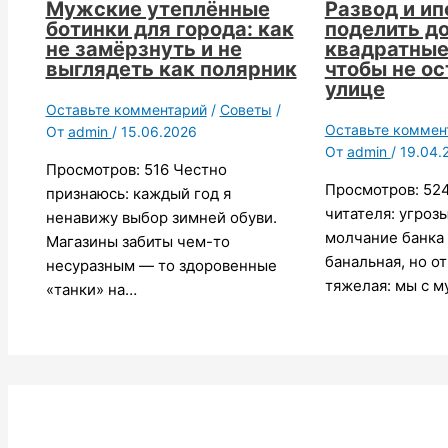
Мужские утеплённые
Развод и ип
ботинки для города: как
поделить до
не замёрзнуть и не
квадратные
выглядеть как полярник
чтобы не ос
улице
Оставьте комментарий
/
Советы
/
Оставьте коммен
От
admin
/
15.06.2026
От
admin
/
19.04.
Просмотров: 516 Честно
Просмотров: 52
признаюсь: каждый год я
читателя: угрозы
ненавижу выбор зимней обуви.
молчание банка
Магазины забиты чем-то
банальная, но о
несуразным — то здоровенные
тяжелая: мы с 
«танки» на…