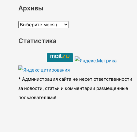
Архивы
А
р
Статистика
х
и
в
ы
* Администрация сайта не несет ответственности
за новости, статьи и комментарии размещенные
пользователями!