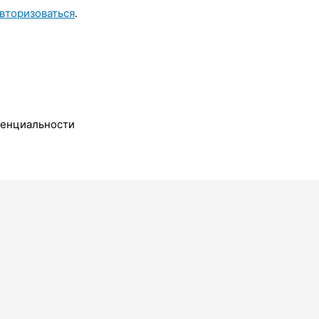
вторизоваться
.
денциальности