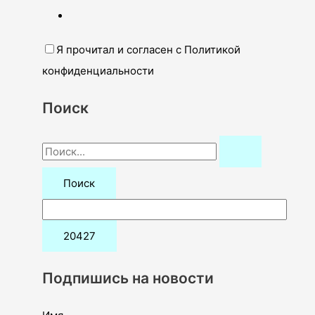
Я прочитал и согласен с Политикой
конфиденциальности
Поиск
П
о
и
с
к
:
Подпишись на новости